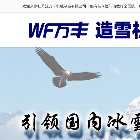
欢迎来到牡丹江万丰机械制造有限公司！如有任何疑问请拨打全国统一