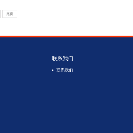
尾页
联系我们
联系我们