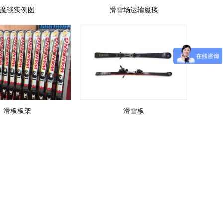
魔毯实例图
滑雪场运输魔毯
滑板板架
滑雪板