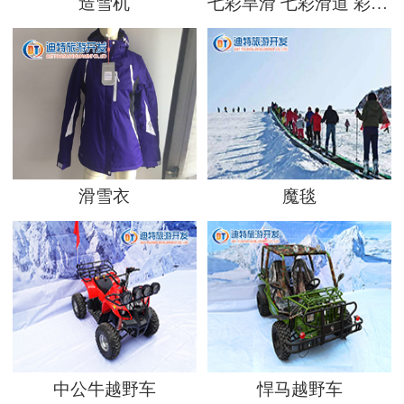
造雪机
七彩旱滑 七彩滑道 彩虹滑道
滑雪衣
魔毯
中公牛越野车
悍马越野车