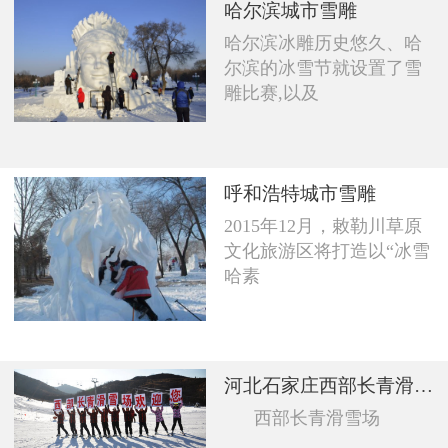
哈尔滨城市雪雕
哈尔滨冰雕历史悠久、哈
尔滨的冰雪节就设置了雪
雕比赛,以及
呼和浩特城市雪雕
2015年12月，敕勒川草原
文化旅游区将打造以“冰雪
哈素
河北石家庄西部长青滑雪场
西部长青滑雪场