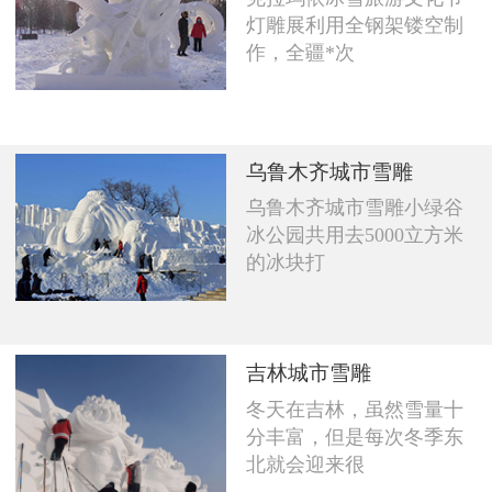
灯雕展利用全钢架镂空制
作，全疆*次
乌鲁木齐城市雪雕
乌鲁木齐城市雪雕小绿谷
冰公园共用去5000立方米
的冰块打
吉林城市雪雕
冬天在吉林，虽然雪量十
分丰富，但是每次冬季东
北就会迎来很