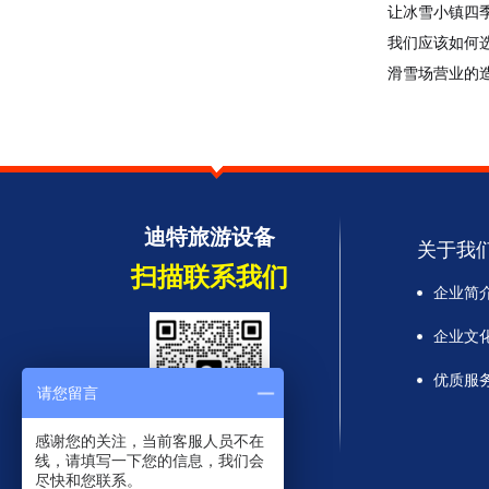
让冰雪小镇四
水柱浇灌出的冰屋，体验冰雪寒冷带来的新鲜刺
我们应该如何
激，从雪坡上滑下体验冰雪带来的无限快感，令
滑雪场营业的
克拉玛依市民
点击查看详情
迪特旅游设备
关于我
扫描联系我们
企业简
企业文
优质服
请您留言
感谢您的关注，当前客服人员不在
13945388247
线，请填写一下您的信息，我们会
尽快和您联系。