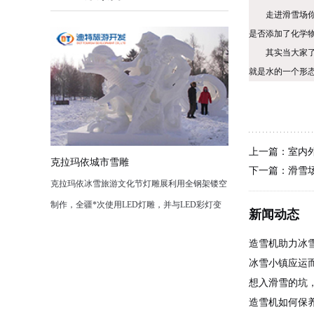
走进滑雪场
是否添加了化学
其实当大家
就是水的一个形
上一篇：
室内
克拉玛依城市雪雕
下一篇：
滑雪
克拉玛依冰雪旅游文化节灯雕展利用全钢架镂空
制作，全疆*次使用LED灯雕，并与LED彩灯变
新闻动态
幻进行图案组合，使色彩在时间变化上更加丰富
造雪机助力冰
多彩，“二龙戏珠”、圣诞树等造型各异栩栩如生
冰雪小镇应运而
的灯雕作品，通透闪亮。一条长230米的雪雕巨
想入滑雪的坑
龙、冰雪城堡以及共有数10条雪道的滑雪梯。看
造雪机如何保
精彩文艺表演，赏冰雕、雪雕、灯雕，走进大型