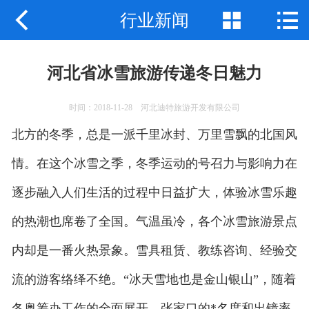



行业新闻
网站首页
关于我们
河北省冰雪旅游传递冬日魅力
产品中心
时间：2018-11-28 河北迪特旅游开发有限公司
新闻动态
北方的冬季，总是一派千里冰封、万里雪飘的北国风
应用案例
情。在这个冰雪之季，冬季运动的号召力与影响力在
逐步融入人们生活的过程中日益扩大，体验冰雪乐趣
联系我们
的热潮也席卷了全国。气温虽冷，各个冰雪旅游景点
内却是一番火热景象。雪具租赁、教练咨询、经验交
流的游客络绎不绝。“冰天雪地也是金山银山”，随着
冬奥筹办工作的全面展开，张家口的*名度和出镜率