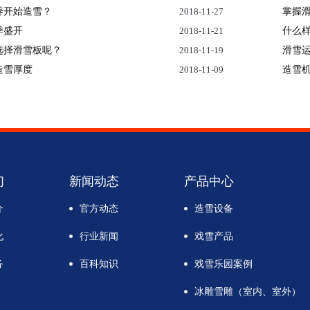
养开始造雪？
2018-11-27
掌握
季盛开
2018-11-21
什么
选择滑雪板呢？
2018-11-19
滑雪
造雪厚度
2018-11-09
造雪
们
新闻动态
产品中心
介
官方动态
造雪设备
化
行业新闻
戏雪产品
务
百科知识
戏雪乐园案例
冰雕雪雕（室内、室外）