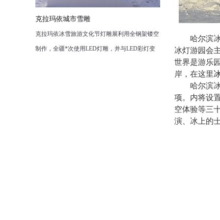
克拉玛依城市雪雕
克拉玛依冰雪旅游文化节灯雕展利用全钢架镂空
哈尔滨
制作，全疆*次使用LED灯雕，并与LED彩灯变
冰灯游园会主
世界是游乐园
幻进行图案组合，使色彩在时间变化上更加丰富
岸，在这里
多彩，“二龙戏珠”、圣诞树等造型各异栩栩如生
哈尔滨冰
的灯雕作品，通透闪亮。一条长230米的雪雕巨
项。内将设
龙、冰雪城堡以及共有数10条雪道的滑雪梯。看
空体验等三十
演、冰上的
精彩文艺表演，赏冰雕、雪雕、灯雕，走进大型
水柱浇灌出的冰屋，体验冰雪寒冷带来的新鲜刺
激，从雪坡上滑下体验冰雪带来的无限快感，令
克拉玛依市民
点击查看详情