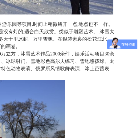
游乐园等项目,时间上稍微错开一点,地点也不一样。
是没有灯的,适合白天欣赏。类似于雕塑艺术。 冰雪大
冬天千里冰封、
万里雪飘
。在银装素裹的松花江北
丽的画卷。
万立方，冰雪艺术作品2000余件，娱乐活动项目30余
岩、冰球射门、雪地彩色高尔夫练习、雪地悠拨球、太
方特色动物表演、俄罗斯风情歌舞表演、冰上芭蕾表
。