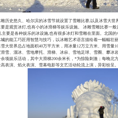
冰雕历史悠久、哈尔滨的冰雪节就设置了雪雕比赛,以及冰雪大世界
要是观赏冰灯,也有小的冰滑梯等娱乐设施。 冰雕雪雕比赛一般
,主要是各种娱乐的冰设施,也有很多冰灯和雪雕在里面。北国的
冰城
的能工巧匠用智慧与技巧，以冰雕艺术语言描绘着一幅幅壮
雪大世界总占地面积40万平方米，用冰量12万立方米、用雪量10
置滑雪、溜冰、雪地摩托、滑梯、冰尜、雪地足球、雪圈、攀冰
余项娱乐活动，其中大滑梯200余米长，*为惊险刺激；每晚北
士高表演、焰火表演、雪幕电影等文艺活动轮流上演，异彩纷呈